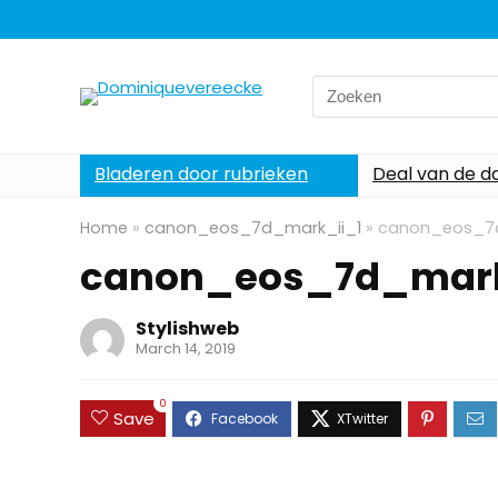
Search
for:
Bladeren door rubrieken
Deal van de d
Home
»
canon_eos_7d_mark_ii_1
»
canon_eos_7d
canon_eos_7d_mark
Stylishweb
March 14, 2019
0
Save