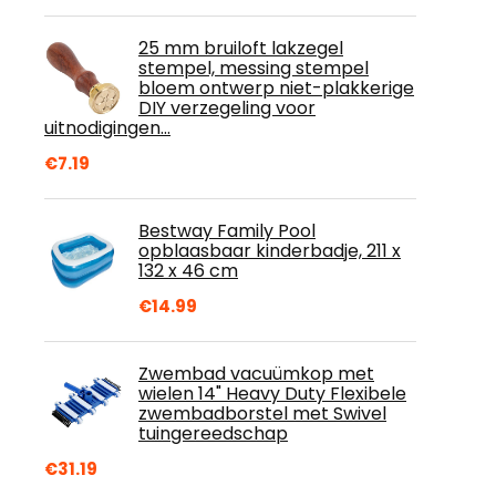
25 mm bruiloft lakzegel
stempel, messing stempel
bloem ontwerp niet-plakkerige
DIY verzegeling voor
uitnodigingen…
€
7.19
Bestway Family Pool
opblaasbaar kinderbadje, 211 x
132 x 46 cm
€
14.99
Zwembad vacuümkop met
wielen 14" Heavy Duty Flexibele
zwembadborstel met Swivel
tuingereedschap
€
31.19