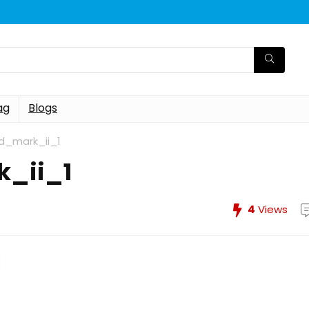
ag
Blogs
_mark_ii_1
_ii_1
4
Views