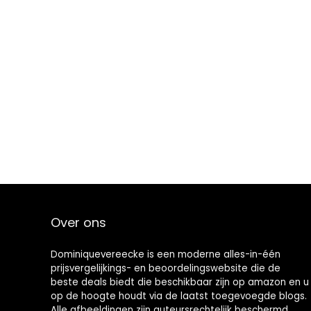
Over ons
Dominiquevereecke is een moderne alles-in-één
prijsvergelijkings- en beoordelingswebsite die de
beste deals biedt die beschikbaar zijn op amazon en u
op de hoogte houdt via de laatst toegevoegde blogs.
Alle afbeeldingen zijn auteursrechtelijk beschermd