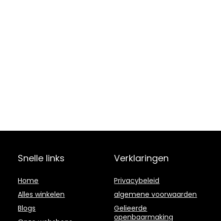
Snelle links
Verklaringen
Home
Privacybeleid
Alles winkelen
algemene voorwaarden
Blogs
Gelieerde
openbaarmaking