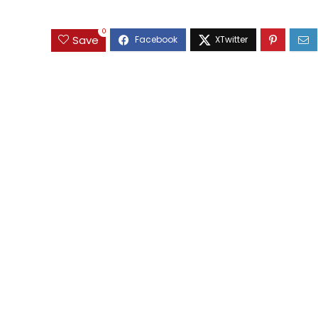
0
Save