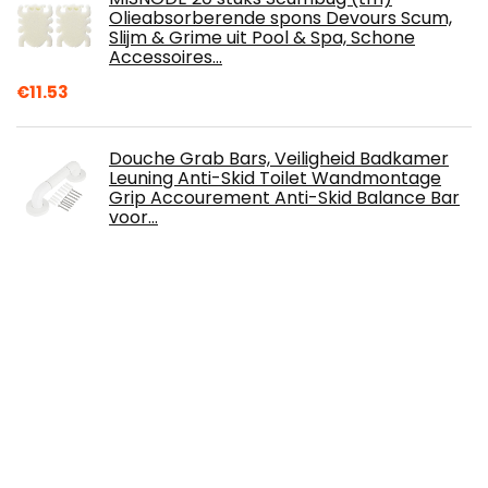
Olieabsorberende spons Devours Scum,
Slijm & Grime uit Pool & Spa, Schone
Accessoires…
€
11.53
Douche Grab Bars, Veiligheid Badkamer
Leuning Anti-Skid Toilet Wandmontage
Grip Accourement Anti-Skid Balance Bar
voor…
€
35.04
LJWJ Ladders telescopische ladder
draagbare opvouwbare 2 stappen,
massief houten trap-kruk ladder
opvouwbare trapladder…
€
136.63
Ranana Waterglijbaan met 15 voetjes,