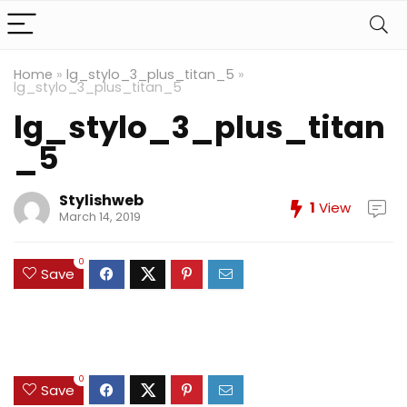
Home
»
lg_stylo_3_plus_titan_5
»
lg_stylo_3_plus_titan_5
lg_stylo_3_plus_titan
_5
Stylishweb
1
View
March 14, 2019
0
Save
0
Save