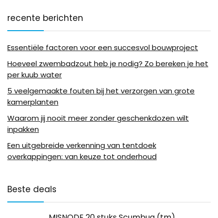
recente berichten
Essentiële factoren voor een succesvol bouwproject
Hoeveel zwembadzout heb je nodig? Zo bereken je het
per kuub water
5 veelgemaakte fouten bij het verzorgen van grote
kamerplanten
Waarom jij nooit meer zonder geschenkdozen wilt
inpakken
Een uitgebreide verkenning van tentdoek
overkappingen: van keuze tot onderhoud
Beste deals
MISNODE 20 stuks Scumbug (tm)