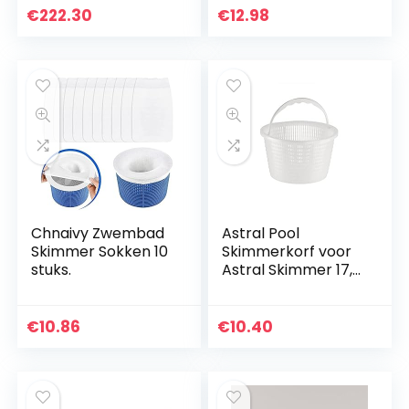
Handvat voor
€
222.30
€
12.98
Reiniging
Chnaivy Zwembad
Astral Pool
Skimmer Sokken 10
Skimmerkorf voor
stuks.
Astral Skimmer 17,5
| origineel
onderdeel
€
10.86
€
10.40