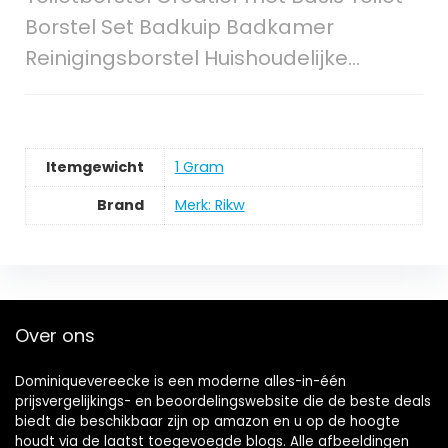
Borstel Set Badkuip Badkamer
Reinigingsborstel Huishoudelijke…
Itemgewicht
‎1 Gram
Brand
Merk: Rikw
Over ons
Dominiquevereecke is een moderne alles-in-één
prijsvergelijkings- en beoordelingswebsite die de beste deals
biedt die beschikbaar zijn op amazon en u op de hoogte
houdt via de laatst toegevoegde blogs. Alle afbeeldingen