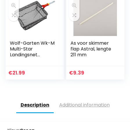
Wolf-Garten Wk-M
As voor skimmer
Multi-Star
flap Astral, lengte
Landingsnet
211 mm
Tuingereedschap,
Zwart, 50 x 32 x 3
cm
€
21.99
€
9.39
Description
Additional information