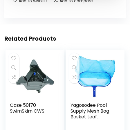
Add to wishlist
Add to compare
Related Products
Oase 50170
Yagosodee Pool
SwimSkim CWS
Supply Mesh Bag
Basket Leaf
Skimmer Net met
Aluminium Frame