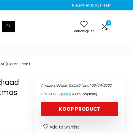
Nieuws en blogs lezen
0
verlanglijst
or (Color : Pink)
rdraad
Amazon.nl Price:
€
30.86
(as of 06/04/2023
istmas
03:02 PST-
Details
)
&
FREE Shipping
.
KOOP PRODUCT
Add to wishlist