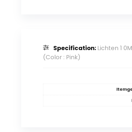
Specification:
Lichten 1 0
(Color : Pink)
Itemg