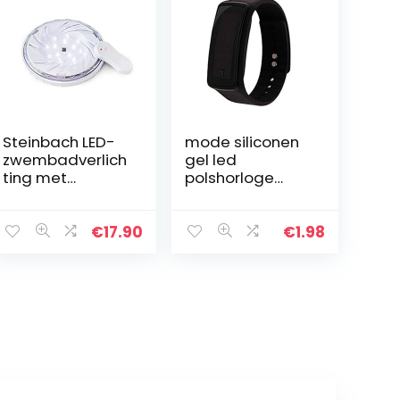
Steinbach LED-
mode siliconen
zwembadverlich
gel led
ting met
polshorloge
afstandsbedieni
armband unisex
ng,
heren dames
magnetische
polsband zwart
€
17.90
€
1.98
bevestiging of
vrij zwemmend,
Ø ca. 15 cm,
060060