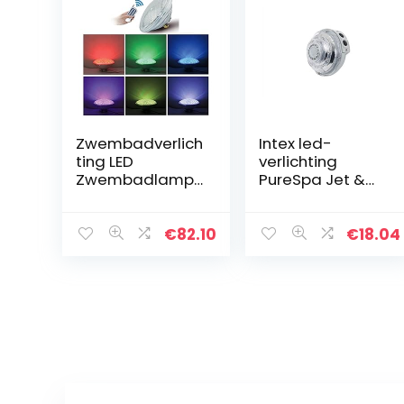
Zwembadverlich
Intex led-
ting LED
verlichting
Zwembadlamp
PureSpa Jet &
12v Draadloze
Combi modellen
Afstandsbedieni
ng IP68
€
82.10
€
18.04
Waterdicht
Kleurrijke Par56-
lamp Ingebed…