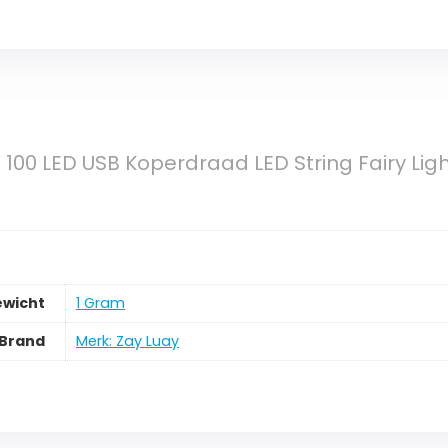
M 100 LED USB Koperdraad LED String Fairy Li
ewicht
‎1 Gram
Brand
Merk: Zay Luay