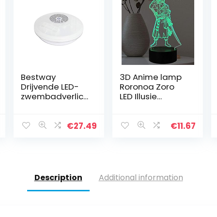
Bestway
3D Anime lamp
Drijvende LED-
Roronoa Zoro
zwembadverlich
LED Illusie
ting, kleurrijk, 18 x
Nachtlampje 16
18 x 7 cm, 58419-
Kleur
05
Afstandsbedieni
€
27.49
€
11.67
ng Kids en
Volwassen
Verjaardag
Gift…
Description
Additional information