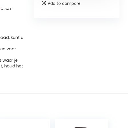
Add to compare
)
&
FREE
aad, kunt u
ten voor
s waar je
ht, houd het