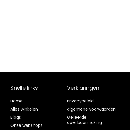
Snelle links
Verklaringen
Home
Privacybeleid
Alles winkelen
algemene voorwaarden
Blogs
Gelieerde
openbaarmaking
Onze webshops