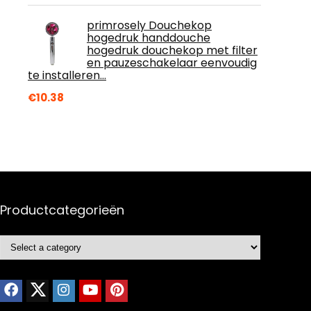
primrosely Douchekop
hogedruk handdouche
hogedruk douchekop met filter
en pauzeschakelaar eenvoudig
te installeren…
€
10.38
Productcategorieën