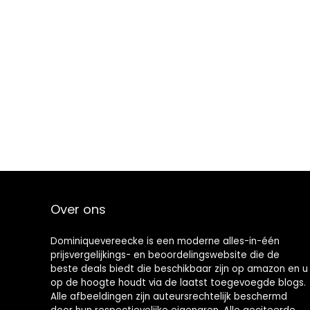
Over ons
Dominiquevereecke is een moderne alles-in-één
prijsvergelijkings- en beoordelingswebsite die de
beste deals biedt die beschikbaar zijn op amazon en u
op de hoogte houdt via de laatst toegevoegde blogs.
Alle afbeeldingen zijn auteursrechtelijk beschermd