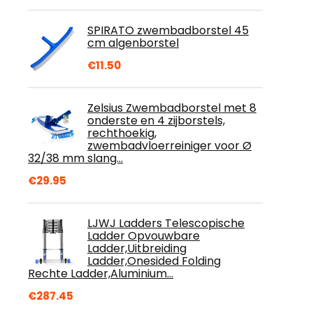
SPIRATO zwembadborstel 45
cm algenborstel
€
11.50
Zelsius Zwembadborstel met 8
onderste en 4 zijborstels,
rechthoekig,
zwembadvloerreiniger voor Ø
32/38 mm slang…
€
29.95
LJWJ Ladders Telescopische
Ladder Opvouwbare
Ladder,Uitbreiding
Ladder,Onesided Folding
Rechte Ladder,Aluminium…
€
287.45