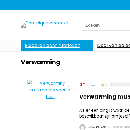
Search
for:
Bladeren door rubrieken
Deal van de d
Verwarming
0
Verwarming must
Als er één ding is waar d
beschikbaar zijn om jezelf
Stylishweb
September