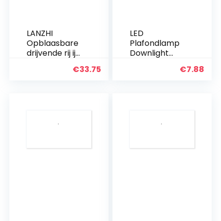
LANZHI
LED
Opblaasbare
Plafondlamp
drijvende rij ijs
Downlight
vorm
Inbouwplafon
€
33.75
€
7.88
volwassenen
dlamp
kinderen
Opbouw LED-
zwembad
lamp 5 W voor
speelgoed
Woonkamer
drijvend bed
Slaapkamer
voor zomer
Keukenverlich
party strand…
ting Sfeer