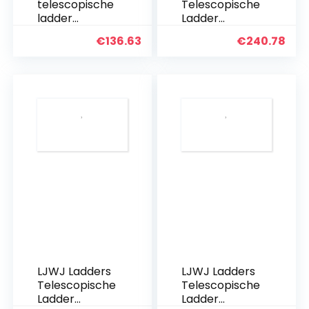
telescopische
Telescopische
ladder
Ladder
draagbare
Draagbare
€
136.63
€
240.78
opvouwbare 2
Opvouwbare
stappen,
Stap Kruk
massief
Indoor
houten trap-
Aluminium
kruk ladder
Ladder
opvouwbare
Vouwen
trapladder…
Multifunctione
le Kleding…
LJWJ Ladders
LJWJ Ladders
Telescopische
Telescopische
Ladder
Ladder