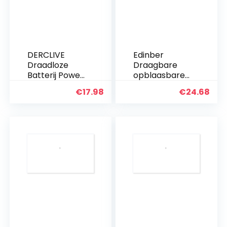
DERCLIVE
Edinber
Draadloze
Draagbare
Batterij Power
opblaasbare
Elektrische Fly
surfplank
€
17.98
€
24.68
Mosquito
zwembad
Swatter Bug
Float,Zomer
Zapper
opblaasbare
Racket
surfplank
Insecten Killer
bodyboarding
Blauw
met
handgrepen,L
ounger…