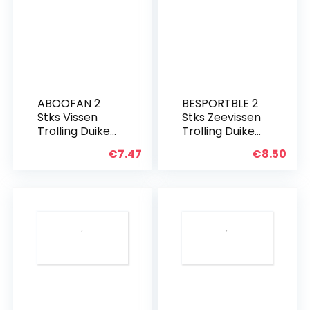
ABOOFAN 2
BESPORTBLE 2
Stks Vissen
Stks Zeevissen
Trolling Duiken
Trolling Duiken
Board Plastic
Board Plastic
€
7.47
€
8.50
Kunstmatige
Verstelbare
Aas Lokken
Gewicht
Schaafmachin
Vissen Tool
e Duiken
Accessoire
Board voor
Vissen…