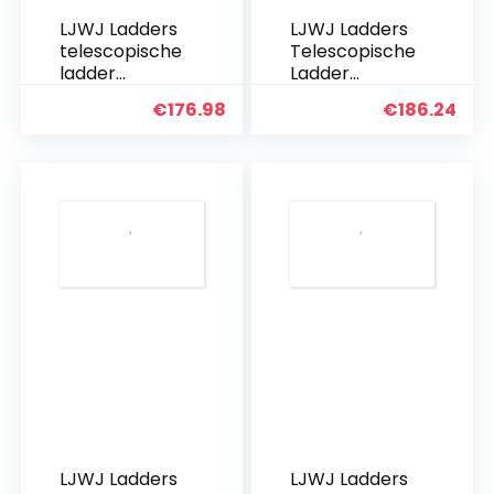
LJWJ Ladders
LJWJ Ladders
telescopische
Telescopische
ladder
Ladder
draagbare
Draagbare
€
176.98
€
186.24
inklapbare
Inklapbare
stapkrukken,
Trapkrukken,
ladder
Ladder/Ladde
vouwkruk/3
r/Vouwstoel
rolladder,
met 3
houten
stappen,
zittingspons…
Houten…
LJWJ Ladders
LJWJ Ladders