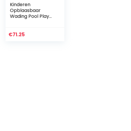
Kinderen
Opblaasbaar
Wading Pool Play
Center,
Opblaasbaar
Zwembad Kiddie
€
71.25
Pool met glijbaan,
Leuke familie
zwembad met…