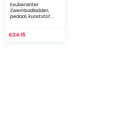
Exuberanter
Zwembadladder,
pedaal, kunststof
treden voor
zwembadladder,
ladder,
€
24.15
zwembadtraptred
en,
zwembadtreden,
met 2…