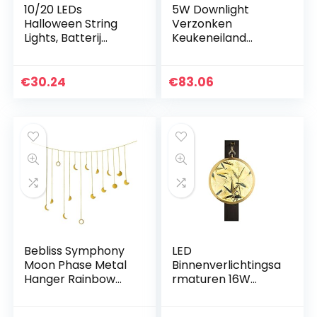
10/20 LEDs
5W Downlight
Halloween String
Verzonken
Lights, Batterij
Keukeneiland
Operated Ghost
Spotlight Down
Light String,
Lights, Verzonken
Halloween Lights
Energiebesparend
€
30.24
€
83.06
Indoor Outdoor
e Plafond
Decoratie Voor…
Verlichtingsarmatu
ur…
Bebliss Symphony
LED
Moon Phase Metal
Binnenverlichtingsa
Hanger Rainbow
rmaturen 16W
Moon Pendant
Wandmontage
Slaapkamer
Licht Chinese Stijl