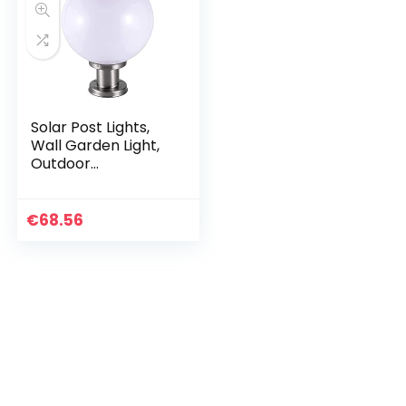
Solar Post Lights,
Wall Garden Light,
Outdoor
Waterproof Super
Bright Solar Light,
Remote Control
€
68.56
Solar Column
Koplamp…