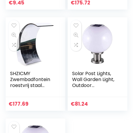
Decoratie
Emaille
€
9.45
€
175.72
Vakmanschap
Semi-Flush Mount
Wandkandelaar…
SHZICMY
Solar Post Lights,
Zwembadfontein
Wall Garden Light,
roestvrij staal
Outdoor
zwembad fontein
Waterproof Super
waterval 60 x 30
Bright Solar Light,
cm gebogen
Remote Control
€
177.69
€
81.24
ontwerp voor
Solar Column
landschap
Koplamp…