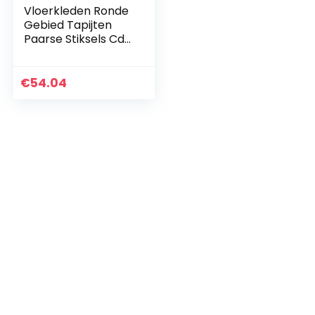
Vloerkleden Ronde
Gebied Tapijten
Paarse Stiksels Cd
Patroon Tapijt
Dubbellaags
Ontwerp Kussen
€
54.04
Tafel Stoel Sofa…