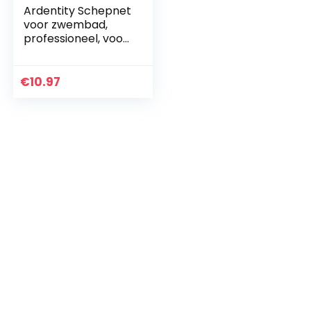
Ardentity Schepnet
voor zwembad,
professioneel, voor
zwembaden,
skimmer, fijne
mazen, met
€
10.97
flexibele
handgreep, 35-105
cm…