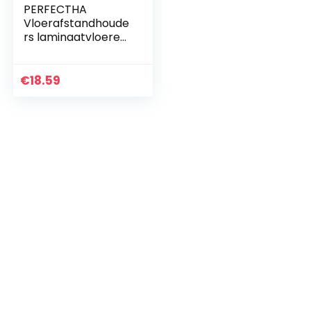
PERFECTHA
Vloerafstandhoude
rs laminaatvloeren
gereedschappen
vloerinstallatie
gereedschap met
€
18.59
herbruikbaar
ontwerp…