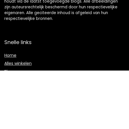
houdt via de laatst toegevoegde blogs. Alle afbeeldingen
zijn auteursrechtelijk beschermd door hun respectievelijke
eigenaren. Alle geciteerde inhoud is afgeleid van hun
respectievelijke bronnen.
Snelle links
Home
Alles winkelen
Blogs
Onze webshops
Adverteren
Verklaringen
Privacybeleid
algemene voorwaarden
Gelieerde openbaarmaking