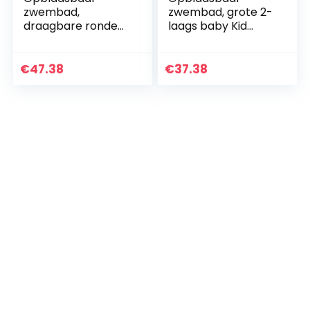
zwembad,
zwembad, grote 2-
draagbare ronde
laags baby Kid
zomer peddelen
Water Speel
badkuip voor
Padding Bathtub
babyblauw
115x90x35cm, Baby
€
47.38
€
37.38
130x40cm, baby
Badzwembad,
badend zwembad,