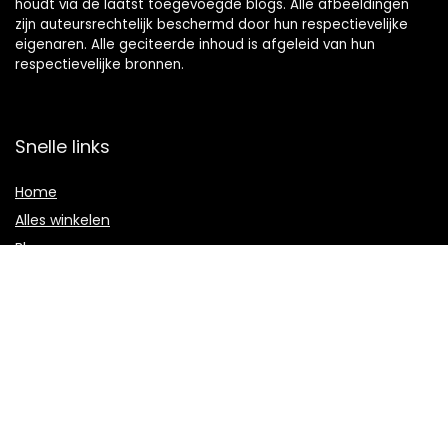
houdt via de laatst toegevoegde blogs. Alle afbeeldingen
zijn auteursrechtelijk beschermd door hun respectievelijke
eigenaren. Alle geciteerde inhoud is afgeleid van hun
respectievelijke bronnen.
Snelle links
Home
Alles winkelen
Blogs
Onze webshops
Adverteren
Verklaringen
Privacybeleid
algemene voorwaarden
Gelieerde openbaarmaking