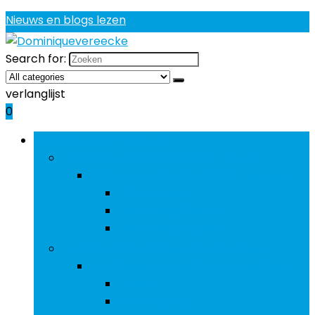
Nieuws en blogs lezen
Search for:
verlanglijst
0
Bladeren door rubrieken
Glijbanen, trappen and duikplanken
Glijbanen, trappen and duikplanken
Duikplanken
Zwembadglijbanen
Zwembadtrappen
Reinigingsmateriaal and hulpstukken
Reinigingsmateriaal and hulpstukken
Harken
Schepnetten