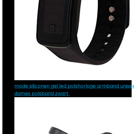
mode siliconen gel led polshorloge armband unise
dames polsband zwart
€
1.98