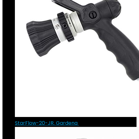
StarFlow-20-JR. Gardena
€
35.54