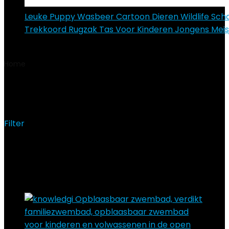
Leuke Puppy Wasbeer Cartoon Dieren Wildlife Scha
Trekkoord Rugzak Tas Voor Kinderen Jongens Meis
€
5.99
Home
Product Maat
2,6 m drei Schichten
2,6 m drei Schichten
Filter
Showing the single result
Added to wishlist
Removed from wishlist
0
Add to compare