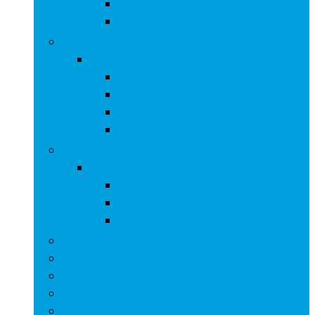
Zwembadborstels
Zwembadonderhoudssets
Veiligheid
Veiligheid
Zwembadalarmsystemen
Zwembadborden
Zwembadgrondzeil
Zwembadrelingen
Zwembaden
Zwembaden
Framezwembaden
Geïntegreerde zwembaden
Opblaaszwembaden
Jaccuzi’s
Reparatiesets
Tuindouches
Verf and sealers
Verlichtingsproducten