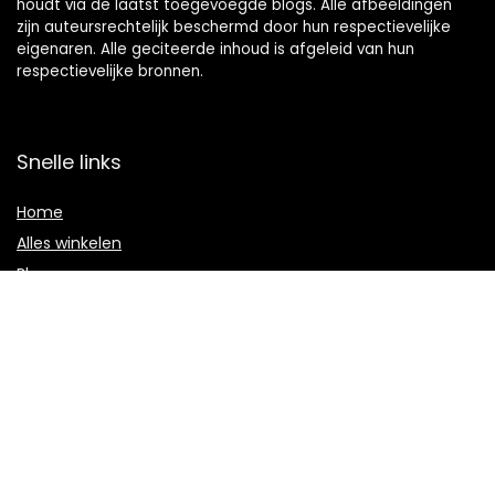
houdt via de laatst toegevoegde blogs. Alle afbeeldingen
zijn auteursrechtelijk beschermd door hun respectievelijke
eigenaren. Alle geciteerde inhoud is afgeleid van hun
respectievelijke bronnen.
Snelle links
Home
Alles winkelen
Blogs
Onze webshops
Adverteren
Verklaringen
Privacybeleid
algemene voorwaarden
Gelieerde openbaarmaking