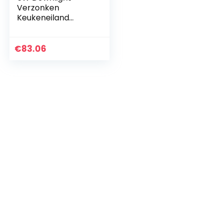
Verzonken
Keukeneiland
Spotlight Down
Lights, Verzonken
Energiebesparend
€
83.06
e Plafond
Verlichtingsarmatu
ur…