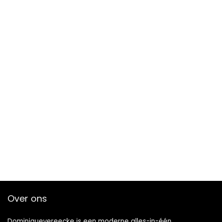
Over ons
Dominiquevereecke is een moderne alles-in-één