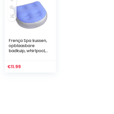
Frença Spa kussen,
opblaasbare
badkuip, whirlpool,
zitting,
massagemat
acupressuurmat
€
11.99