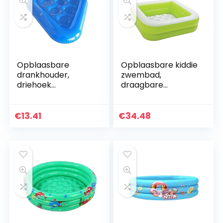
Opblaasbare
Opblaasbare kiddie
drankhouder,
zwembad,
driehoek
draagbare
opblaasbare
rechthoekige
drijvende
peuters blazen
onderzetters
peddelen
€
13.41
€
34.48
drinkhouder met 6
zwembad, groen,
gaten,
baby badpool,
zwembekerhouder
voor…