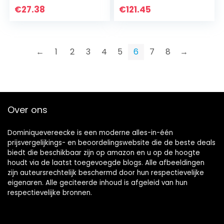
badbad 90x30cm,
Opblaasbaar
€
27.38
€
121.45
baby badend
speelgoed met
zwembad,
spuitpistool Groot…
←
1
2
3
4
5
6
7
8
→
Over ons
Dominiquevereecke is een moderne alles-in-één
prijsvergelijkings- en beoordelingswebsite die de beste deals
biedt die beschikbaar zijn op amazon en u op de hoogte
houdt via de laatst toegevoegde blogs. Alle afbeeldingen
zijn auteursrechtelijk beschermd door hun respectievelijke
eigenaren. Alle geciteerde inhoud is afgeleid van hun
respectievelijke bronnen.