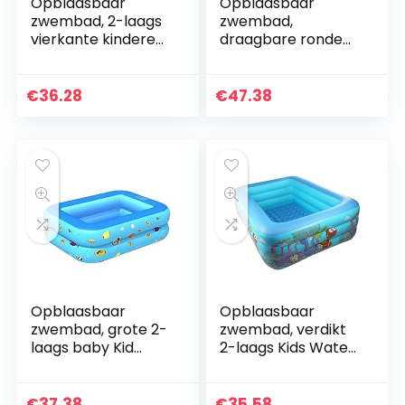
Opblaasbaar
Opblaasbaar
zwembad, 2-laags
zwembad,
vierkante kinderen
draagbare ronde
zomer blow-up
zomer peddelen
peddelen
badkuip voor
zwembad, blauw
babyblauw
€
36.28
€
47.38
120cm, baby
130x40cm, baby
badpool,
badend zwembad,
Opblaasbaar
Opblaasbaar
zwembad, grote 2-
zwembad, verdikt
laags baby Kid
2-laags Kids Water
Water Speel
Play Padding
Padding Bathtub
Bathtub Blue
115x90x35cm, Baby
120cm, Baby
€
37.38
€
35.58