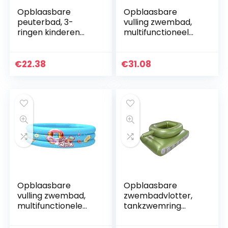
Opblaasbare
Opblaasbare
peuterbad, 3-
vulling zwembad,
ringen kinderen
multifunctioneel
baby’s cartoon
ronde baby baby
achtertuin
zomer blazen
zwembad,
badkuip 110x30cm,
€
22.38
€
31.08
90x25cm, baby
baby badpool,
badpool,
Opblaasbare
Opblaasbare
vulling zwembad,
zwembadvlotter,
multifunctionele
tankzwemring
ronde baby baby
Waterstraal
zomer blazen
zwembadvlotter