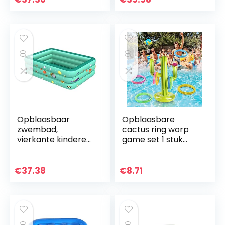
Badzwembad,
Badzwembad,
Opblaasbaar
Opblaasbare
zwembad,
cactus ring worp
vierkante kinderen
game set 1 stuk
peuterbad,
opblaasbare
buitenshuisbad, s
cactus 4 stuks
Groen 150 cm,
opblaasbare
€
37.38
€
8.71
baby badpool,
ringspel
opblaasbare set
voor Fiesta…