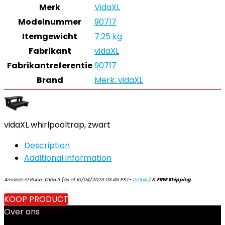
Merk
‎VidaXL
Modelnummer
‎90717
Itemgewicht
‎7.25 kg
Fabrikant
‎vidaXL
Fabrikantreferentie
‎90717
Brand
Merk: vidaXL
vidaXL whirlpooltrap, zwart
Description
Additional information
Amazon.nl Price:
€
105.11
(as of 10/04/2023 03:49 PST-
Details
)
&
FREE Shipping
.
KOOP PRODUCT
Over ons