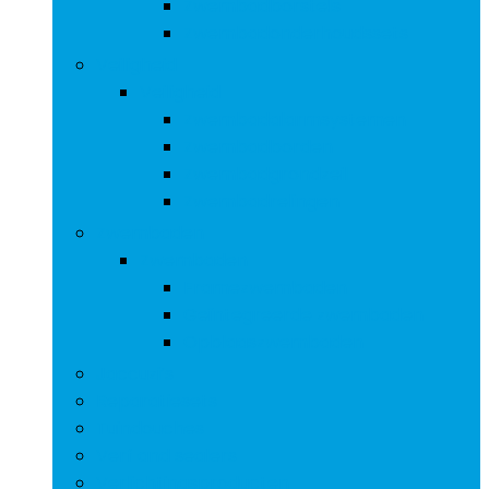
Zwembadborstels
Zwembadonderhoudssets
Veiligheid
Veiligheid
Zwembadalarmsystemen
Zwembadborden
Zwembadgrondzeil
Zwembadrelingen
Zwembaden
Zwembaden
Framezwembaden
Geïntegreerde zwembaden
Opblaaszwembaden
Jaccuzi’s
Reparatiesets
Tuindouches
Verf and sealers
Verlichtingsproducten