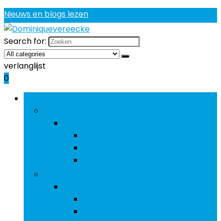
Nieuws en blogs lezen
Search for:
verlanglijst
0
Bladeren door rubrieken
Glijbanen, trappen and duikplanken
Glijbanen, trappen and duikplanken
Duikplanken
Zwembadglijbanen
Zwembadtrappen
Reinigingsmateriaal and hulpstukken
Reinigingsmateriaal and hulpstukken
Harken
Schepnetten