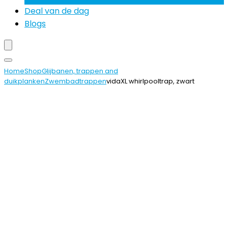
Deal van de dag
Blogs
Home
Shop
Glijbanen, trappen and
duikplanken
Zwembadtrappen
vidaXL whirlpooltrap, zwart