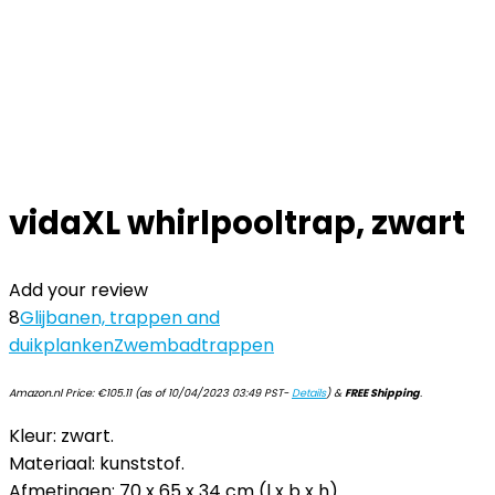
vidaXL whirlpooltrap, zwart
Add your review
8
Glijbanen, trappen and
duikplanken
Zwembadtrappen
Amazon.nl Price:
€
105.11
(as of 10/04/2023 03:49 PST-
Details
)
&
FREE Shipping
.
Kleur: zwart.
Materiaal: kunststof.
Afmetingen: 70 x 65 x 34 cm (l x b x h).