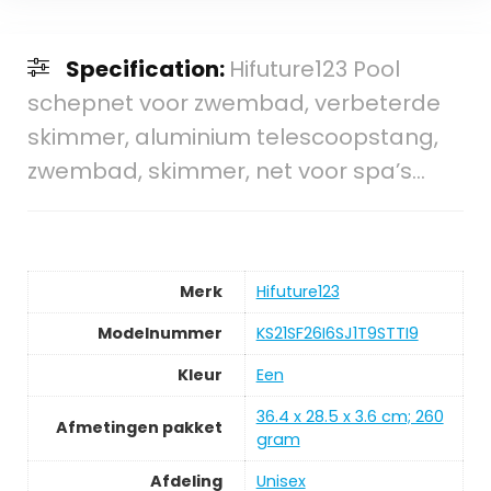
Specification:
Hifuture123 Pool
schepnet voor zwembad, verbeterde
skimmer, aluminium telescoopstang,
zwembad, skimmer, net voor spa’s…
Merk
‎Hifuture123
Modelnummer
‎KS21SF26I6SJ1T9STTI9
Kleur
‎Een
‎36.4 x 28.5 x 3.6 cm; 260
Afmetingen pakket
gram
Afdeling
‎Unisex