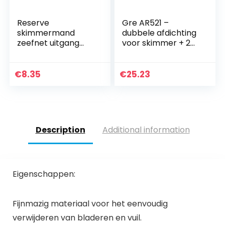
Reserve
Gre AR521 –
skimmermand
dubbele afdichting
zeefnet uitgang
voor skimmer + 2
filter voor
terugloopmondstu
zwembad
kken
bovengrondse
€
8.35
€
25.23
zwembaden
handvat maat naar
keuze duurzame…
Description
Additional information
Eigenschappen:
Fijnmazig materiaal voor het eenvoudig
verwijderen van bladeren en vuil.