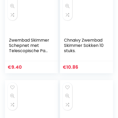
Zwembad Skimmer
Chnaivy Zwembad
Schepnet met
Skimmer Sokken 10
Telescopische Paal,
stuks.
Zwembad
Schepnet Reiniging,
Vijver Leaf Mesh
€
9.40
€
10.86
Skimmer voor Spa…