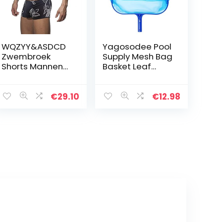
WQZYY&ASDCD
Yagosodee Pool
Zwembroek
Supply Mesh Bag
Shorts Mannen
Basket Leaf
Mannen Push-
Skimmer Net
Up Zwembroek
met Aluminium
Lage Taille
Frame Handvat
€
29.10
€
12.98
Badmode
voor Reiniging
Gedrukt
Badmode
Zomer Mode
Badmode…