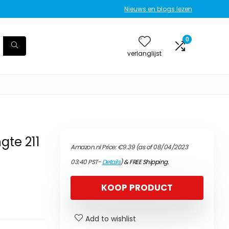
Nieuws en blogs lezen
0
verlanglijst
gte 211
Amazon.nl Price:
€
9.39
(as of 08/04/2023
03:40 PST-
Details
)
&
FREE Shipping
.
KOOP PRODUCT
Add to wishlist