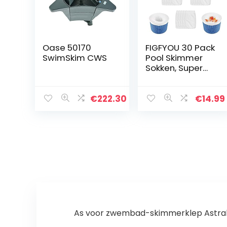
Oase 50170
FIGFYOU 30 Pack
SwimSkim CWS
Pool Skimmer
Sokken, Super
Elastische Pool
Filter Saver
Sokken Netto
€
222.30
€
14.99
Pool Filter
Sokken Nylon
Stof…
As voor zwembad-skimmerklep Astral, 