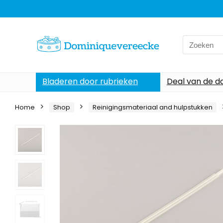
Search
for:
Bladeren door rubrieken
Deal van de d
Home
Shop
Reinigingsmateriaal and hulpstukken