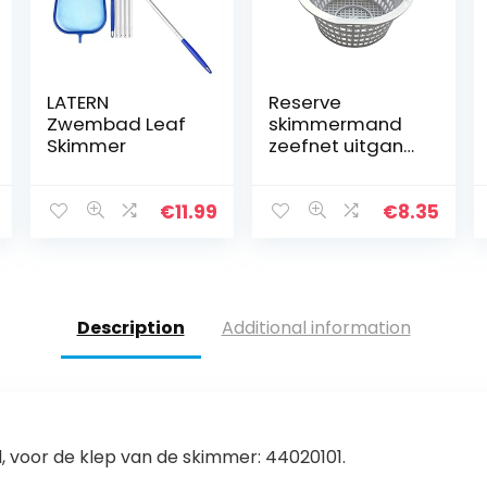
LATERN
Reserve
Zwembad Leaf
skimmermand
Skimmer
zeefnet uitgang
filter voor
zwembad
bovengrondse
€
11.99
€
8.35
zwembaden
handvat maat
naar keuze
duurzame…
Description
Additional information
voor de klep van de skimmer: 44020101.