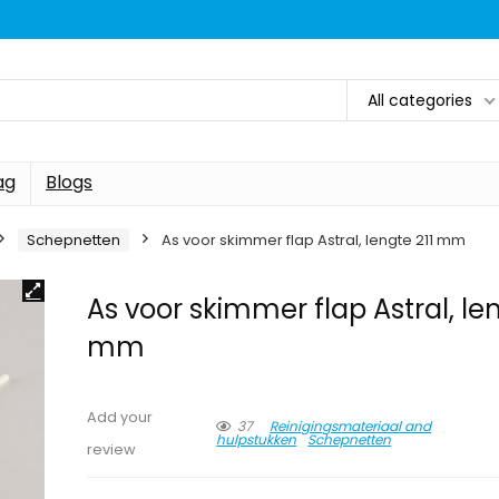
All categories
ag
Blogs
Schepnetten
As voor skimmer flap Astral, lengte 211 mm
As voor skimmer flap Astral, len
mm
Add your
37
Reinigingsmateriaal and
hulpstukken
Schepnetten
review