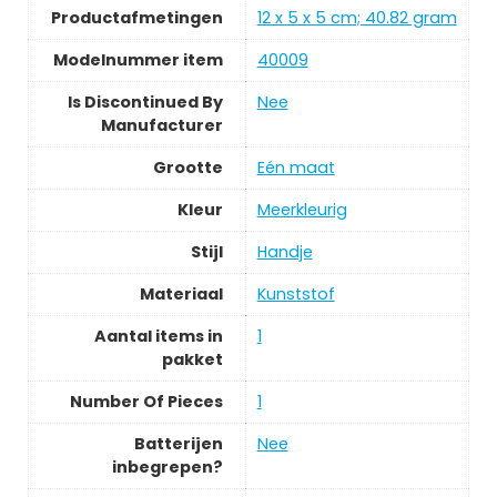
Productafmetingen
‎12 x 5 x 5 cm; 40.82 gram
Modelnummer item
‎40009
Is Discontinued By
‎Nee
Manufacturer
Grootte
‎Eén maat
Kleur
‎Meerkleurig
Stijl
‎Handje
Materiaal
‎Kunststof
Aantal items in
‎1
pakket
Number Of Pieces
‎1
Batterijen
‎Nee
inbegrepen?