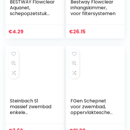
BESTWAY Flowclear
Bestway Flowclear
Aquanet,
inhangskimmer,
schepopzetstuk
voor filtersystemen
voor handvat
€
4.29
€
26.15
Steinbach S1
FGen Schepnet
massief zwembad
voor zwembad,
enkele
oppervlakteschep
componenten
net met
zuigplaat, Ø 158
telescoopstang,
mm, met Ø 32/38
reinigingsgereedsc