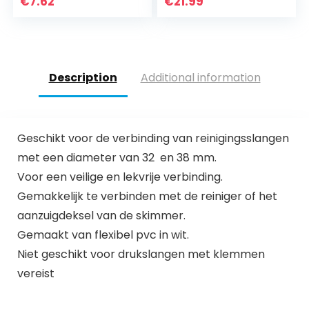
€
7.62
€
21.99
mm slangtuit x 1,5
hap voor
inch buitendraad…
zwembad, vijver,
aquarium…
Description
Additional information
Geschikt voor de verbinding van reinigingsslangen
met een diameter van 32 ​​​​ en 38 mm.
Voor een veilige en lekvrije verbinding.
Gemakkelijk te verbinden met de reiniger of het
aanzuigdeksel van de skimmer.
Gemaakt van flexibel pvc in wit.
Niet geschikt voor drukslangen met klemmen
vereist