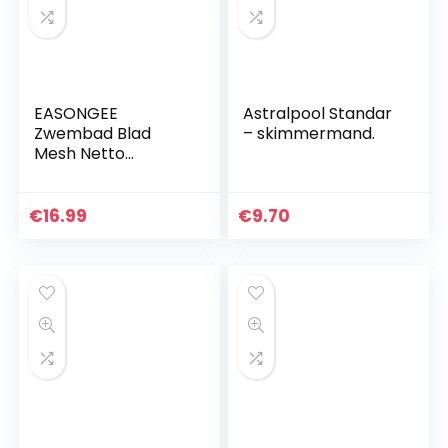
EASONGEE
Astralpool Standar
Zwembad Blad
– skimmermand.
Mesh Netto
Zwembaden Spa
Skimmer Zwembad
Schoonmaaknet
€
16.99
€
9.70
Telescopische
Aluminiumlegering
Zwembad…