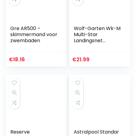
Gre AR500 –
Wolf-Garten Wk-M
skimmermand voor
Multi-Star
zwembaden
Landingsnet
Tuingereedschap,
Zwart, 50 x 32 x 3
cm
€
18.16
€
21.99
Reserve
Astralpool Standar