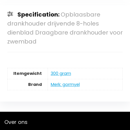
Specification:
Opblaasbare
drankhouder drijvende 8-holes
dienblad Draagbare drankhouder voor
zwembad
Itemgewicht
‎300 gram
Brand
Merk: gormyel
Over ons