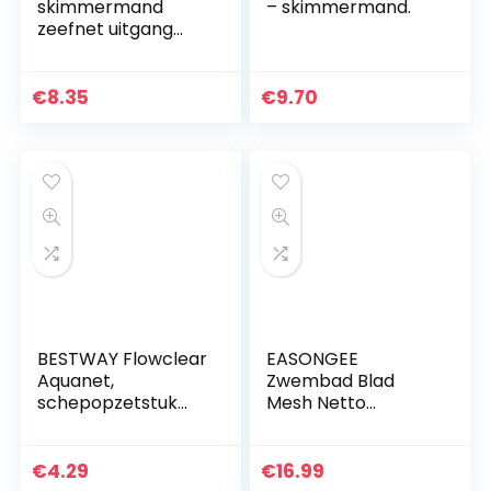
skimmermand
– skimmermand.
zeefnet uitgang
filter voor
zwembad
bovengrondse
€
8.35
€
9.70
zwembaden
handvat maat naar
keuze duurzame…
BESTWAY Flowclear
EASONGEE
Aquanet,
Zwembad Blad
schepopzetstuk
Mesh Netto
voor handvat
Zwembaden Spa
Skimmer Zwembad
Schoonmaaknet
€
4.29
€
16.99
Telescopische