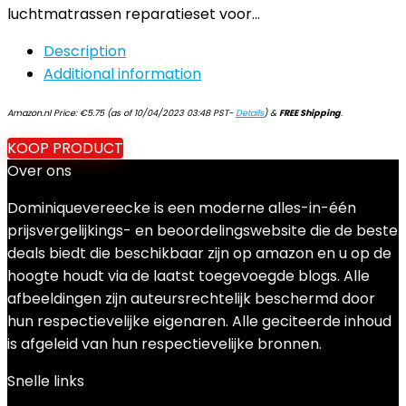
luchtmatrassen reparatieset voor…
Description
Additional information
Amazon.nl Price:
€
5.75
(as of 10/04/2023 03:48 PST-
Details
)
&
FREE Shipping
.
KOOP PRODUCT
Over ons
Dominiquevereecke is een moderne alles-in-één
prijsvergelijkings- en beoordelingswebsite die de beste
deals biedt die beschikbaar zijn op amazon en u op de
hoogte houdt via de laatst toegevoegde blogs. Alle
afbeeldingen zijn auteursrechtelijk beschermd door
hun respectievelijke eigenaren. Alle geciteerde inhoud
is afgeleid van hun respectievelijke bronnen.
Snelle links