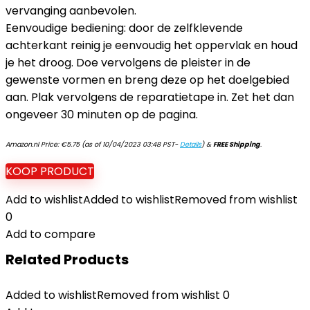
vervanging aanbevolen.
Eenvoudige bediening: door de zelfklevende
achterkant reinig je eenvoudig het oppervlak en houd
je het droog. Doe vervolgens de pleister in de
gewenste vormen en breng deze op het doelgebied
aan. Plak vervolgens de reparatietape in. Zet het dan
ongeveer 30 minuten op de pagina.
Amazon.nl Price:
€
5.75
(as of 10/04/2023 03:48 PST-
Details
)
&
FREE Shipping
.
KOOP PRODUCT
Add to wishlist
Added to wishlist
Removed from wishlist
0
Add to compare
Related Products
Added to wishlist
Removed from wishlist
0