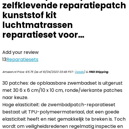
zelfklevende reparatiepatch
kunststof kit
luchtmatrassen
reparatieset voor…
Add your review
13
Reparatiesets
Amazon.nl Price:
€
5.75
(as of 10/04/2023 03:48 PST-
Details
)
&
FREE Shipping
.
30 patches: de opblaasbare zwembadset is uitgerust
met 30 6 x 6 cm/10 x 10 cm, ronde/vierkante patches
naar keuze.
Hoge elasticiteit: de zwembadpatch-reparatieset
bestaat uit TPU-polymeermateriaal, dat een goede
elasticiteit heeft en niet gemakkelijk te breken is. Toch
wordt om veiligheidsredenen regelmatig inspectie en