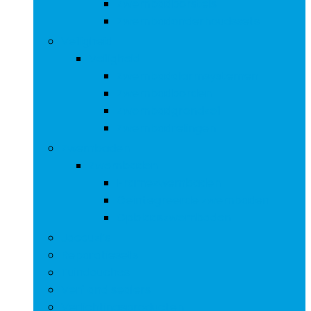
Zwembadborstels
Zwembadonderhoudssets
Veiligheid
Veiligheid
Zwembadalarmsystemen
Zwembadborden
Zwembadgrondzeil
Zwembadrelingen
Zwembaden
Zwembaden
Framezwembaden
Geïntegreerde zwembaden
Opblaaszwembaden
Jaccuzi’s
Reparatiesets
Tuindouches
Verf and sealers
Verlichtingsproducten