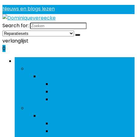
Nieuws en blogs lezen
Search for:
verlanglijst
0
Bladeren door rubrieken
Glijbanen, trappen and duikplanken
Glijbanen, trappen and duikplanken
Duikplanken
Zwembadglijbanen
Zwembadtrappen
Reinigingsmateriaal and hulpstukken
Reinigingsmateriaal and hulpstukken
Harken
Schepnetten