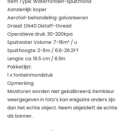
Item Type: Waterfontein-spuitmond
Aanzienlijk: koper
Aerofoil-behandeling: galvaniseren
Draad: DN40 Distaff-thread
Operatieve druk: 30-200kpa
Spuitwater Volume: 7-18m³ / u
Spuithoogte: 2-8m / 6.6-26.2FT
Lengte: ca. 16.5 cm / 6.5in
Pakketlijst:
1 x fonteinmondstuk
Opmerking:
Monitoren worden niet gekalibreerd, itemkleur
weergegeven in foto’s kan enigszins anders zijn
dan het echte object. Neem alsjeblieft de echte
als banner.