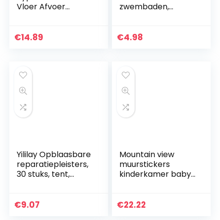
Vloer Afvoer
zwembaden,
Afvoerkleping
zelfklevende
Drainer Vervanging
reparatiepatches
Applicaten voor
voor zwembaden,
€
14.89
€
4.98
NAIANT Pool
10 stuks pvc-
gebruik (1.5in…
reparatieset voor…
Yililay Opblaasbare
Mountain view
reparatiepleisters,
muurstickers
30 stuks, tent,
kinderkamer baby
reparatietape,
klaslokaal art deco
transparante
behang vinyl
reparatiepatches
muurstickers
€
9.07
€
22.22
voor zwemring
woondecoratie