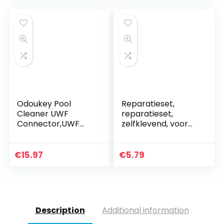
63×163 cm
Odoukey Pool
Reparatieset,
Cleaner UWF
reparatieset,
Connector,UWF
zelfklevend, voor
Connector
opblaasbare
Assembly
voorwerpen,
Zwembad Cleaner
zwemmen, cirkels,
€
15.97
€
5.79
Vervanging Deel
speelgoed, 50 stuks
Compatibel met
380 280 180
Description
Additional information