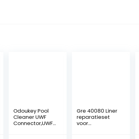
Odoukey Pool
Gre 40080 Liner
Cleaner UWF
reparatieset
Connector,UWF
voor
Connector
zwembaden
Assembly