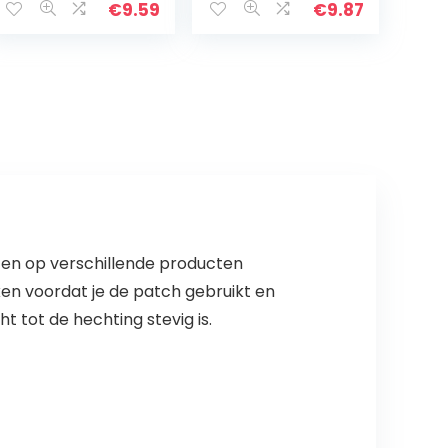
SUV,
€
9.59
€
9.87
pokertafelgreep
rek auto
ten op verschillende producten
en voordat je de patch gebruikt en
 tot de hechting stevig is.