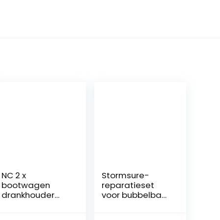
NC 2 x
Stormsure-
bootwagen
reparatieset
drankhouder
voor bubbelbad,
solide
spa en
bekerhouder
zwembad