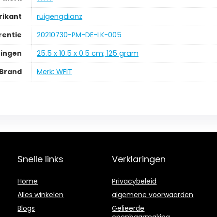
rikant
‎ruigengdianz
rentie
‎20210730-PM-DE-LK-005
ingen
‎25.5 x 10.5 x 0.5 cm; 125 gram
Brand
Merk: WFIT
Snelle links
Verklaringen
Home
Privacybeleid
Alles winkelen
algemene voorwaarden
Blogs
Gelieerde