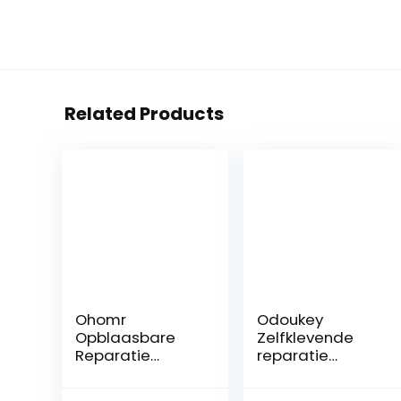
Related Products
Ohomr
Odoukey
Opblaasbare
Zelfklevende
Reparatie
reparatie
Patches Tent
patches Pool
Reparatie Tape
Reparatie