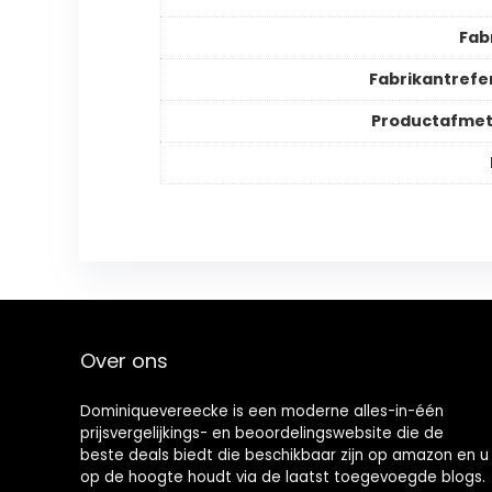
Fab
Fabrikantrefe
Productafmet
Over ons
Dominiquevereecke is een moderne alles-in-één
prijsvergelijkings- en beoordelingswebsite die de
beste deals biedt die beschikbaar zijn op amazon en u
op de hoogte houdt via de laatst toegevoegde blogs.