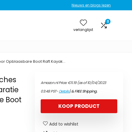
Nieuws en blogs lezen
0
verlanglijst
 voor Opblaasbare Boot Raft Kayak…
tches
Amazon.nl Price:
€
11.19
(as of 10/04/2023
aratie
03:48 PST-
Details
)
&
FREE Shipping
.
e Boot
KOOP PRODUCT
Add to wishlist