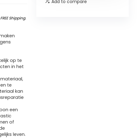
Add to compare
&
FREE Shipping
.
e maken
lgens
lijk op te
ten in het
materiaal,
 en te
teriaal kan
asreparatie
woon een
lastic
rmen of
de
lijks leven.