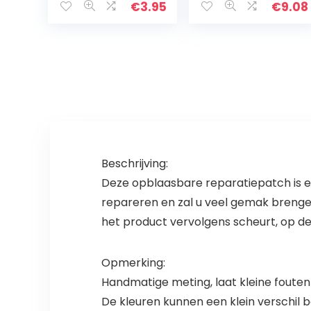
Transparante
Patches Ronde
€
3.95
€
9.08
Reparatie
PVC Reparatie
Stickers Punctie
Kit voor
Reparatie
Waterbed Pool
Patches voor…
Paddling 10…
Beschrijving:
Deze opblaasbare reparatiepatch is er
repareren en zal u veel gemak brenge
het product vervolgens scheurt, op de
Opmerking:
Handmatige meting, laat kleine fouten
De kleuren kunnen een klein verschil 