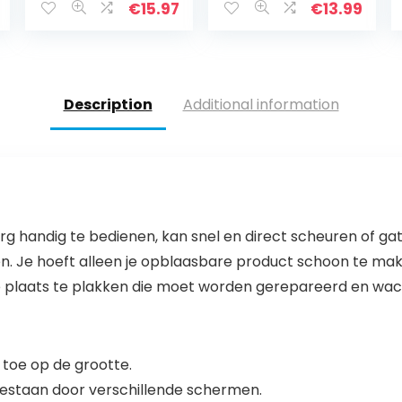
Zwembad
€
15.97
€
13.99
Cleaner
Vervanging Deel
Compatibel met
380 280 180
Description
Additional information
g handig te bedienen, kan snel en direct scheuren of ga
n. Je hoeft alleen je opblaasbare product schoon te mak
 plaats te plakken die moet worden gerepareerd en wacht
 toe op de grootte.
bestaan door verschillende schermen.