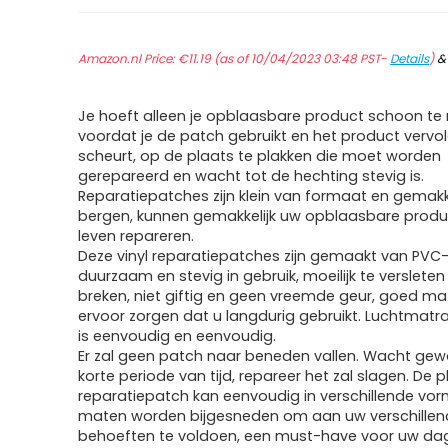
Amazon.nl Price:
€
11.19
(as of 10/04/2023 03:48 PST-
Details
)
Je hoeft alleen je opblaasbare product schoon t
voordat je de patch gebruikt en het product vervo
scheurt, op de plaats te plakken die moet worden
gerepareerd en wacht tot de hechting stevig is.
Reparatiepatches zijn klein van formaat en gemakke
bergen, kunnen gemakkelijk uw opblaasbare produc
leven repareren.
Deze vinyl reparatiepatches zijn gemaakt van PVC-
duurzaam en stevig in gebruik, moeilijk te versleten
breken, niet giftig en geen vreemde geur, goed ma
ervoor zorgen dat u langdurig gebruikt. Luchtmatr
is eenvoudig en eenvoudig.
Er zal geen patch naar beneden vallen. Wacht ge
korte periode van tijd, repareer het zal slagen. De p
reparatiepatch kan eenvoudig in verschillende vo
maten worden bijgesneden om aan uw verschillen
behoeften te voldoen, een must-have voor uw dage