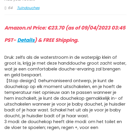
64
Tuindouches
Amazon.nl Price:
€
23.70
(as of 09/04/2023 03:45
PST-
Details
)
&
FREE Shipping
.
Druk: zelfs als de waterstroom in de waterpijp klein of
groot is, krijg je met deze handdouche groot zacht water,
wat je een comfortabele douche-ervaring zal brengen
en geld bespaart.
【Stop design】Gehumaniseerd ontwerp, je kunt de
douchekop op elk moment uitschakelen, en je hoeft de
temperatuur niet opnieuw aan te passen wanneer je
hem inschakelt, je kunt de douchekop gemakkelijk in- of
uitschakelen wanneer je voor je baby douchet, je huisdier
badt of je haar wast. Schakel het uit als je voor je baby
doucht, je huisdier badt of je haar wast.
3 modi: de douchekop heeft drie modi: om het toilet en
de vloer te spoelen; regen, regen +, voor een