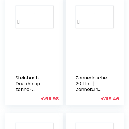
Steinbach
Zonnedouche
Douche op
20 liter |
zonne-
Zonnetuin
energie Magic,
douche warm
€
98.98
€
119.46
kunststof tank
water
18 l, 215 cm
Zwembaddou
hoogte,
che Camping |
049000
zonder
stroomaanslui