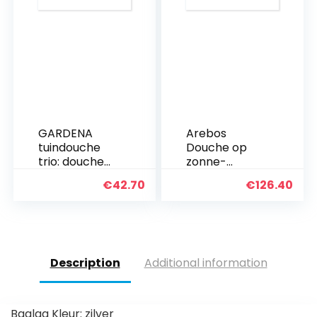
GARDENA
Arebos
tuindouche
Douche op
trio: douche
zonne-
met twee
energie met
€
42.70
€
126.40
waterstraalvo
sproeifunctie |
rmen
20 liter.
(broesstraal/s
proeinevel),
watertoevoer
regelbaar,
Description
Additional information
afn…
Baalaa Kleur: zilver