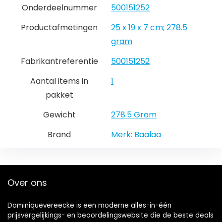
Onderdeelnummer
‎500151252
Productafmetingen
‎25 x 19 x 7 cm; 278.5
gram
Fabrikantreferentie
‎500151252
Aantal items in
‎1
pakket
Gewicht
‎278.5 Gram
Brand
Merk: Baalaa
Over ons
Dominiquevereecke is een moderne alles-in-één
prijsvergelijkings- en beoordelingswebsite die de beste deals