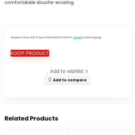
comfortabele douche-ervaring.
Amazon.nl Price:
€
23.70
(as of 09/04/2023 03:45 PST-
Details
)
&
FREE Shipping
.
KOOP PRODUCT
Add to wishlist
0
Add to compare
Related Products