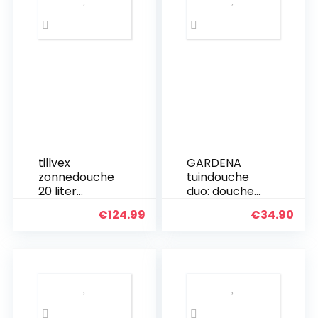
ting | met
kraan en…
tillvex
GARDENA
zonnedouche
tuindouche
20 liter
duo: douche
inclusief
met twee
€
124.99
€
34.90
Beschermhoe
aangename
s | Tuindouche
waterstraalvo
voor de tuin
rmen,
warm water |
broesstraal of
Zwembad-
sproeinevel,
douche
watertoevoer
camping…
traploos…