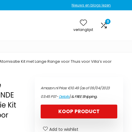
Nieuws en blogs lezen
0
verlanglijst
tomisatie Kit met Lange Range voor Thuis voor Villa’s voor
e
Amazon.nl Price:
€
10.49
(as of 09/04/2023
ENDE
03:45 PST-
Details
)
&
FREE Shipping
.
e Kit
KOOP PRODUCT
oor
Add to wishlist