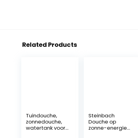
Related Products
Tuindouche,
Steinbach
zonnedouche,
Douche op
watertank voor
zonne-energie
de tuindouche,
Magic, kunststof