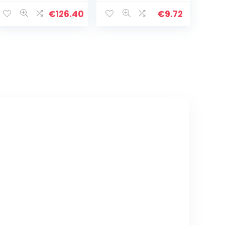
20 liter.
waterbesparen
de douchekop,
€
126.40
€
9.72
propeller
aangedreven
handdouche,
hogedruk…