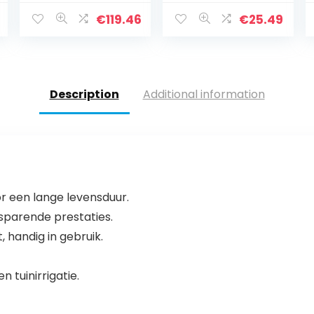
Zwembaddouch
e Camping |
€
119.46
€
25.49
zonder
stroomaansluiti
ng | met kraan
en…
Description
Additional information
 een lange levensduur.
sparende prestaties.
 handig in gebruik.
n tuinirrigatie.