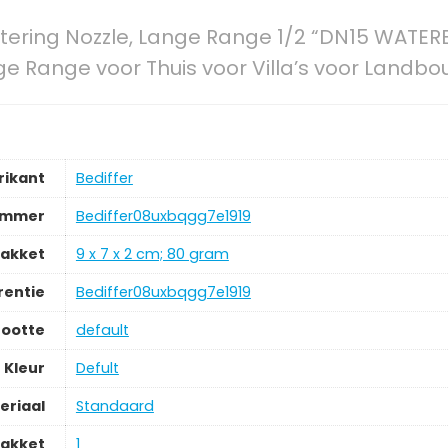
tering Nozzle, Lange Range 1/2 “DN15 WATER
ge Range voor Thuis voor Villa’s voor Landb
rikant
‎Bediffer
ummer
‎Bediffer08uxbqgg7e1919
pakket
‎9 x 7 x 2 cm; 80 gram
rentie
‎Bediffer08uxbqgg7e1919
ootte
‎default
Kleur
‎Defult
eriaal
‎Standaard
pakket
‎1