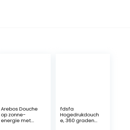
Arebos Douche
fdsfa
op zonne-
Hogedrukdouch
energie met
e, 360 graden
sproeifunctie |
draaibare