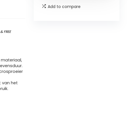
Add to compare
)
&
FREE
materiaal,
levensduur.
crosproeier
t van het
uik.