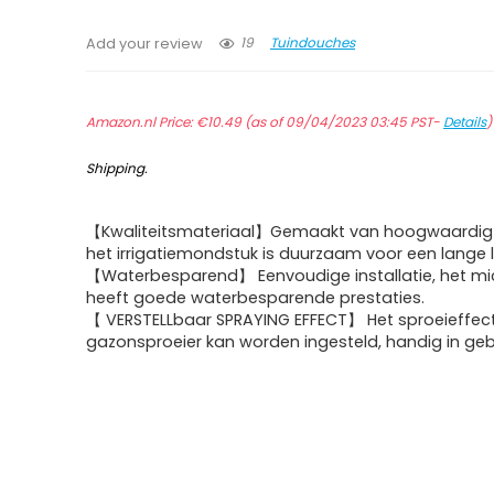
19
Tuindouches
Add your review
Amazon.nl Price:
€
10.49
(as of 09/04/2023 03:45 PST-
Details
Shipping
.
【Kwaliteitsmateriaal】Gemaakt van hoogwaardig 
het irrigatiemondstuk is duurzaam voor een lange 
【Waterbesparend】 Eenvoudige installatie, het mi
heeft goede waterbesparende prestaties.
【 VERSTELLbaar SPRAYING EFFECT】 Het sproeieffec
gazonsproeier kan worden ingesteld, handig in gebr