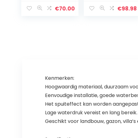
watertank PE
tank 18 l, 215 cm
100L
hoogte, 049000
€
70.00
€
98.98
Kenmerken:
Hoogwaardig materiaal, duurzaam voor
Eenvoudige installatie, goede waterbe
Het spuiteffect kan worden aangepast,
Lage waterdruk vereist en lang bereik.
Geschikt voor landbouw, gazon, villa’s e