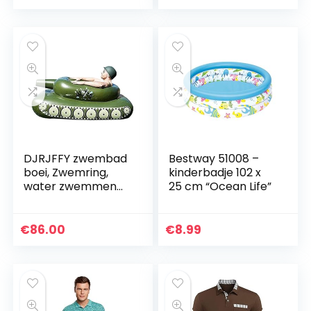
240 x 150 x 95 cm
DJRJFFY zwembad
Bestway 51008 –
boei, Zwemring,
kinderbadje 102 x
water zwemmen
25 cm “Ocean Life”
opblaasbare tank
Nonex van
zwembad spray,
€
86.00
€
8.99
water injectie
water pistool…