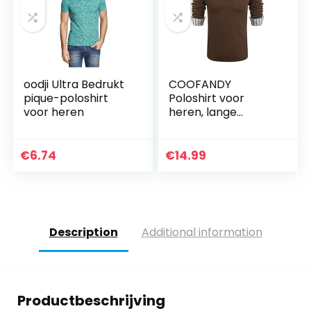
oodji Ultra Bedrukt
COOFANDY
pique-poloshirt
Poloshirt voor
voor heren
heren, lange
mouwen, regular fit,
vrije tijd, poloshirt,
geruit, polokraag,
€
6.74
€
14.99
basic lange
mouwen…
Description
Additional information
Productbeschrijving