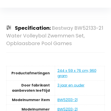
Specification:
Bestway BW52133-21
Water Volleybal Zwemmen Set,
Opblaasbare Pool Games
‎244 x 59 x 76 cm; 960
Productafmetingen
gram
Door fabrikant
‎3 jaar en ouder
aanbevolen leeftijd
Modelnummer item
‎BW52133-21
Modelnummer
‎BW52133-21