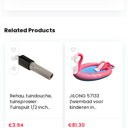
Related Products
Rehau, tuindouche,
JILONG 57133
tuinsproeier.
Zwembad voor
Tuinspuit 1/2 inch
kinderen in
grijs
flamingo-vorm,
met glijbaan, veilig
en comfortabel,
€
3.94
€
81.30