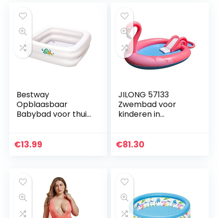
Fun Speelgoed…
Bestway
JILONG 57133
Opblaasbaar
Zwembad voor
Babybad voor thuis
kinderen in
en op reis
flamingo-vorm,
met glijbaan, veilig
en comfortabel,
€
13.99
€
81.30
240 x 150 x 95 cm