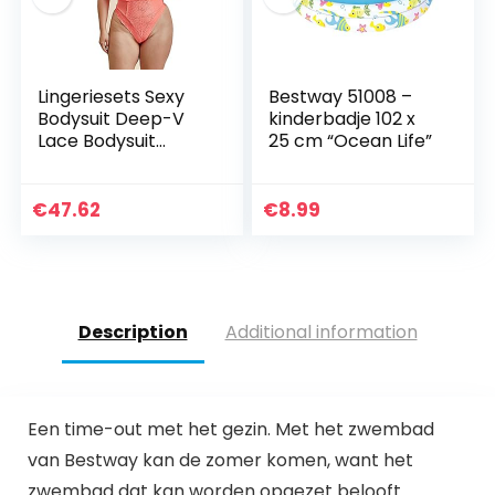
Lingeriesets Sexy
Bestway 51008 –
Bodysuit Deep-V
kinderbadje 102 x
Lace Bodysuit
25 cm “Ocean Life”
Backless Vrouwen
Vrouwelijke
Bodysuit Romper
€
47.62
€
8.99
Description
Additional information
Een time-out met het gezin. Met het zwembad
van Bestway kan de zomer komen, want het
zwembad dat kan worden opgezet belooft