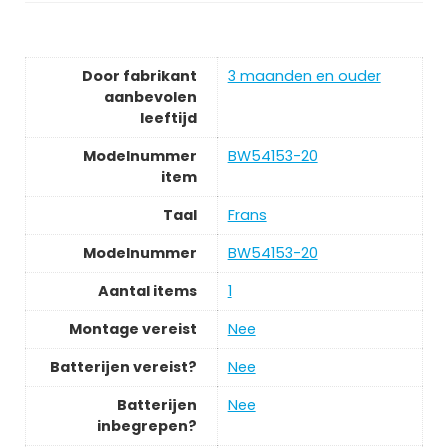
Door fabrikant
‎3 maanden en ouder
aanbevolen
leeftijd
Modelnummer
‎BW54153-20
item
Taal
‎Frans
Modelnummer
‎BW54153-20
Aantal items
‎1
Montage vereist
‎Nee
Batterijen vereist?
‎Nee
Batterijen
‎Nee
inbegrepen?