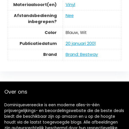
Materiaalsoort(en)
‎Vinyl
Afstandsbediening
‎Nee
inbegrepen?
Color
‎Blauw, Wit
Publicatiedatum
‎20 januari 2001
Brand
Brand: Bestway
Over ons
Dominiquevereecke is een moderne alles-in-één
prijsvergelijkings- en beoordelingswebsite die de beste deals
biedt die beschikbaar zijn op amazon en u op de hoogte
houdt via de laatst toegevoegde blogs. Alle afbeeldingen
zijn auteursrechtelijk beschermd door hun respectievelijke