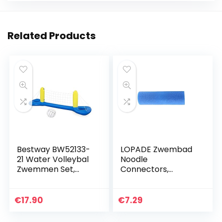
Related Products
Bestway BW52133-
LOPADE Zwembad
21 Water Volleybal
Noodle
Zwemmen Set,
Connectors,
Opblaasbare Pool
Drijvende Pool
Games
Noedels Foam
Tube Connector,
€
17.90
€
7.29
Zwem Noodle
Accessoire Water