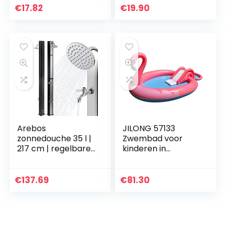
glitter, voor
€
17.82
€
19.90
badplezier,
milieuvriendelijk…
Arebos
JILONG 57133
zonnedouche 35 l |
Zwembad voor
217 cm | regelbare
kinderen in
watertemperatuur
flamingo-vorm,
tot 60 graden | met
met glijbaan, veilig
voetdouche en
en comfortabel,
€
137.69
€
81.30
draaibare
240 x 150 x 95 cm
douchekop.