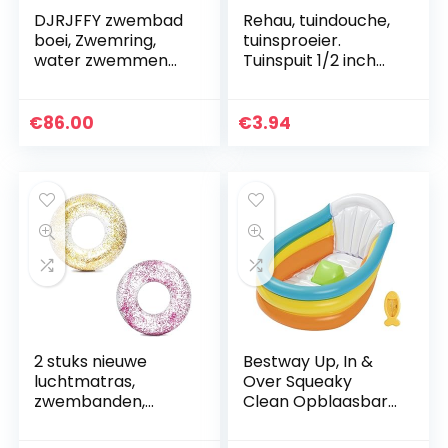
DJRJFFY zwembad
Rehau, tuindouche,
boei, Zwemring,
tuinsproeier.
water zwemmen
Tuinspuit 1/2 inch
opblaasbare tank
grijs
Nonex van
zwembad spray,
€
86.00
€
3.94
water injectie
water pistool…
2 stuks nieuwe
Bestway Up, In &
luchtmatras,
Over Squeaky
zwembanden,
Clean Opblaasbare
dikke zwemring,
babybadje, 76 x 48
grote transparante
x 33 cm