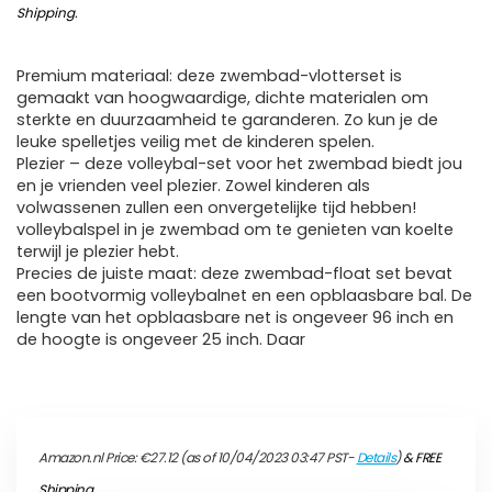
Shipping
.
Premium materiaal: deze zwembad-vlotterset is
gemaakt van hoogwaardige, dichte materialen om
sterkte en duurzaamheid te garanderen. Zo kun je de
leuke spelletjes veilig met de kinderen spelen.
Plezier – deze volleybal-set voor het zwembad biedt jou
en je vrienden veel plezier. Zowel kinderen als
volwassenen zullen een onvergetelijke tijd hebben!
volleybalspel in je zwembad om te genieten van koelte
terwijl je plezier hebt.
Precies de juiste maat: deze zwembad-float set bevat
een bootvormig volleybalnet en een opblaasbare bal. De
lengte van het opblaasbare net is ongeveer 96 inch en
de hoogte is ongeveer 25 inch. Daar
Amazon.nl Price:
€
27.12
(as of 10/04/2023 03:47 PST-
Details
)
&
FREE
Shipping
.