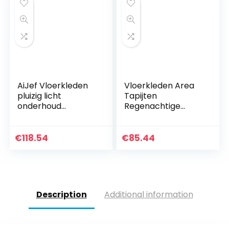
AiJef Vloerkleden
Vloerkleden Area
pluizig licht
Tapijten
onderhoud
Regenachtige
langpolig moderne
Nacht Vroege
tapijten (grote
Ochtend Patroon
kleuren en
Wasbaar Ronde
€
118.54
€
85.44
vormkeuze)
Tapijt Rigoureuze
geluidsabsorberen
Neaming
d…
Technology…
Description
Additional information