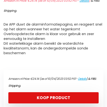
Amazon.nl Price:
€
24.14
(as of 10/04/2023 03:52 PST-
Details
)
&
FREE
Shipping
.
De APP duwt de alarminformatiepagina, en reageert snel
op het alarm wanneer het water tegenkomt
Overloopdetectie alarm is klaar voor gebruik en zeer
eenvoudig te installeren
Dit waterlekkage alarm bereikt de waterdichte
kwaliteitsnorm, kan de ondergedompelde sonde
beschermen
Amazon.nl Price:
€
24.14
(as of 10/04/2023 03:52 PST-
Details
)
&
FREE
Shipping
.
KOOP PRODUCT