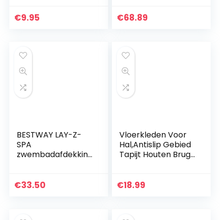
Vloerkleden Meisjes
Slaapkamer
€
9.95
€
68.89
Vloerkleden
140X200Cm…
BESTWAY LAY-Z-
Vloerkleden Voor
SPA
Hal,Antislip Gebied
zwembadafdekking
Tapijt Houten Brug
en & accessoires,
Over De Zee
grijs
Blauwe Lucht
Landschap 3D Print
€
33.50
€
18.99
Hal Entree Runner…