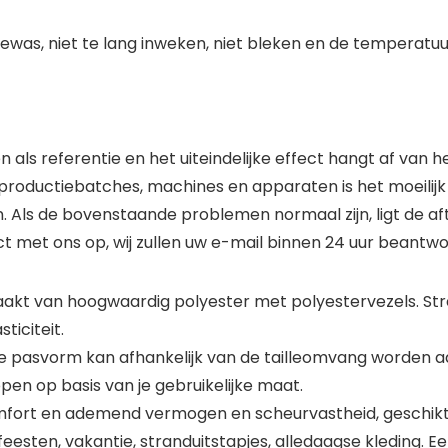
was, niet te lang inweken, niet bleken en de temperatuu
 als referentie en het uiteindelijke effect hangt af van h
roductiebatches, machines en apparaten is het moeilijk o
. Als de bovenstaande problemen normaal zijn, ligt de aft
ct met ons op, wij zullen uw e-mail binnen 24 uur beantw
aakt van hoogwaardig polyester met polyestervezels. Str
ticiteit.
de pasvorm kan afhankelijk van de tailleomvang worden a
pen op basis van je gebruikelijke maat.
mfort en ademend vermogen en scheurvastheid, geschikt v
esten, vakantie, stranduitstapjes, alledaagse kleding. 