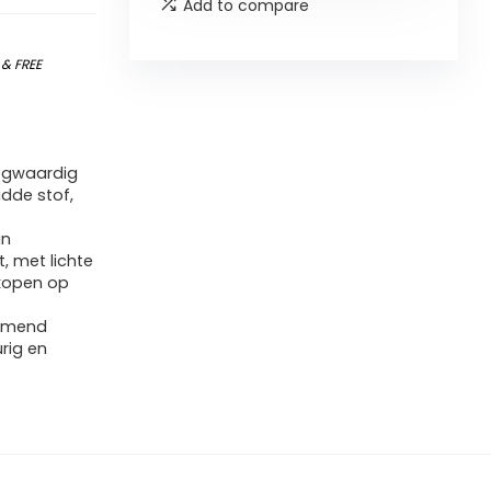
Add to compare
)
&
FREE
oogwaardig
adde stof,
an
, met lichte
 kopen op
demend
rig en