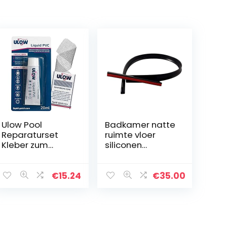
Ulow Pool
Badkamer natte
Reparaturset
ruimte vloer
Kleber zum
siliconen
flicken von
afdichtstrip,
Wasserequipme
hordeurafdichts
nt und Folien
trip, douchedam
€
15.24
€
35.00
(Wasserball,
waterdichte
Wasserbett,
barrière/gebruik
Planschbecken
t voor…