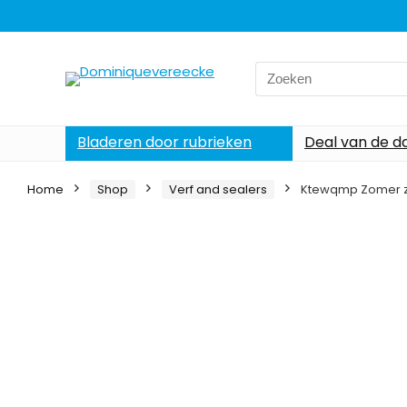
Search
for:
Bladeren door rubrieken
Deal van de d
Home
Shop
Verf and sealers
Ktewqmp Zomer z