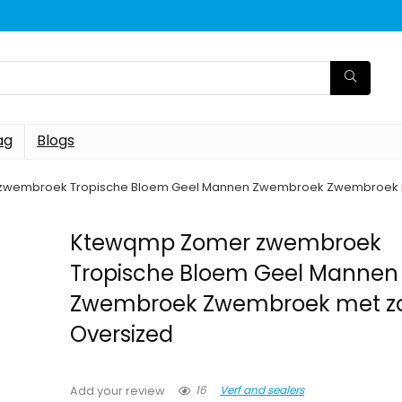
ag
Blogs
wembroek Tropische Bloem Geel Mannen Zwembroek Zwembroek m
Ktewqmp Zomer zwembroek
Tropische Bloem Geel Mannen
Zwembroek Zwembroek met z
Oversized
16
Verf and sealers
Add your review