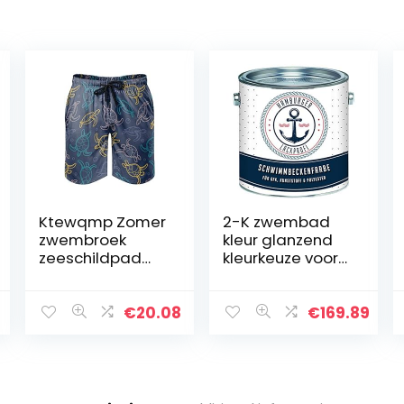
Ktewqmp Zomer
2-K zwembad
zwembroek
kleur glanzend
zeeschildpad
kleurkeuze voor
mannen
GFK kunststof
zwembroek
polyester set 2k
bade shorts
zwembad kleur
€
20.08
€
169.89
man met zakken
zwembad kleur
modieus
zwembad
coating…