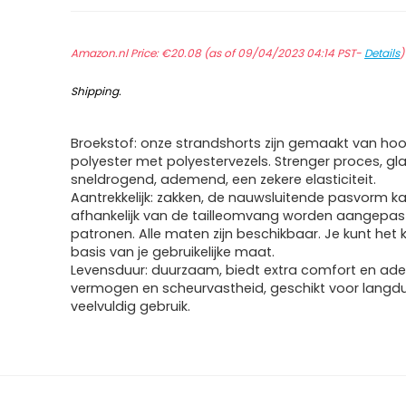
Amazon.nl Price:
€
20.08
(as of 09/04/2023 04:14 PST-
Details
Shipping
.
Broekstof: onze strandshorts zijn gemaakt van h
polyester met polyestervezels. Strenger proces, gl
sneldrogend, ademend, een zekere elasticiteit.
Aantrekkelijk: zakken, de nauwsluitende pasvorm k
afhankelijk van de tailleomvang worden aangepast
patronen. Alle maten zijn beschikbaar. Je kunt het
basis van je gebruikelijke maat.
Levensduur: duurzaam, biedt extra comfort en a
vermogen en scheurvastheid, geschikt voor langdu
veelvuldig gebruik.