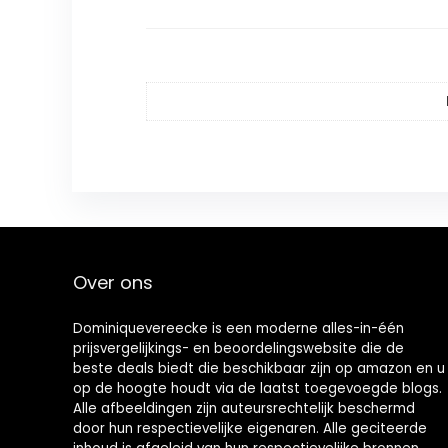
Over ons
Dominiquevereecke is een moderne alles-in-één
prijsvergelijkings- en beoordelingswebsite die de
beste deals biedt die beschikbaar zijn op amazon en u
op de hoogte houdt via de laatst toegevoegde blogs.
Alle afbeeldingen zijn auteursrechtelijk beschermd
door hun respectievelijke eigenaren. Alle geciteerde