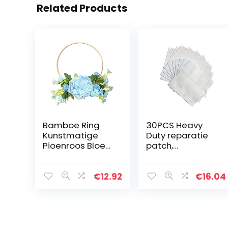
Related Products
Bamboe Ring
30PCS Heavy
Kunstmatige
Duty reparatie
Pioenroos Bloem
patch,
Krans
zelfklevende
Handgemaakte
patches tape
Bloemen
voor luchtbed,
€
12.92
€
16.04
Kransen Garland
opblaasbare
voor Voordeur
boot,
Muur Bruiloft
trampoline,
Boerderij…
opblaasbare…