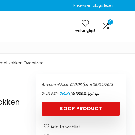
Nieuws en blogs lezen
0
verlanglijst
et zakken Oversized
Amazon.nl Price:
€
20.08
(as of 09/04/2023
04:14 PST-
Details
)
&
FREE Shipping
.
akken
KOOP PRODUCT
Add to wishlist