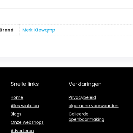
Brand
Merk: Ktewqmp
Snelle links
Verklaringen
Home
Privacybeleid
Alles winkelen
algemene voorwaarden
Blogs
Gelieerde
openbaarmaking
Onze webshops
Adverteren