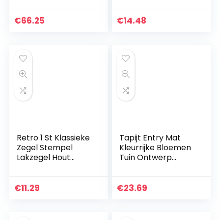
Blauw grijs
Set, Kajak Carry
rechthoekig
Handgreep Kit,
€
66.25
€
14.48
geometrisch tapijt
Vervanging Zij
Huis Ornamenten…
Zwart…
Retro 1 St Klassieke
Tapijt Entry Mat
Zegel Stempel
Kleurrijke Bloemen
Lakzegel Hout
Tuin Ontwerp
Zegellak Hout voor
Thema Kleurrijke
Bruiloft
Afdrukken
Uitnodigingskaarte
Decoratie Thuis
€
11.29
€
23.69
n
Entree Slaapkamer
Huishoudelijke(Plan
Kamer…
ts…