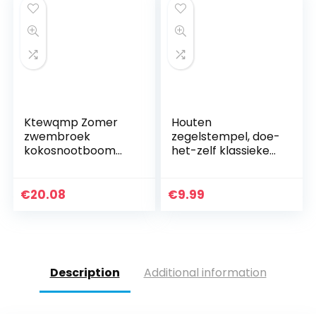
Ktewqmp Zomer
Houten
zwembroek
zegelstempel, doe-
kokosnootboom
het-zelf klassieke
mannen
zegellakzegelzegel
zwembroek
Zegelstempel niet-
zwemshorts heren
kleverige
€
20.08
€
9.99
met zakken sport
lakzegelset voor…
Description
Additional information