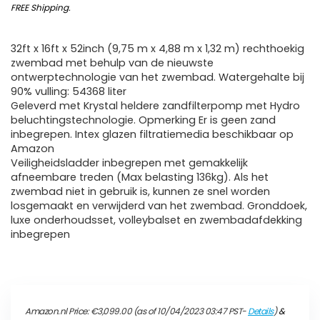
FREE Shipping
.
32ft x 16ft x 52inch (9,75 m x 4,88 m x 1,32 m) rechthoekig
zwembad met behulp van de nieuwste
ontwerptechnologie van het zwembad. Watergehalte bij
90% vulling: 54368 liter
Geleverd met Krystal heldere zandfilterpomp met Hydro
beluchtingstechnologie. Opmerking Er is geen zand
inbegrepen. Intex glazen filtratiemedia beschikbaar op
Amazon
Veiligheidsladder inbegrepen met gemakkelijk
afneembare treden (Max belasting 136kg). Als het
zwembad niet in gebruik is, kunnen ze snel worden
losgemaakt en verwijderd van het zwembad. Gronddoek,
luxe onderhoudsset, volleybalset en zwembadafdekking
inbegrepen
Amazon.nl Price:
€
3,099.00
(as of 10/04/2023 03:47 PST-
Details
)
&