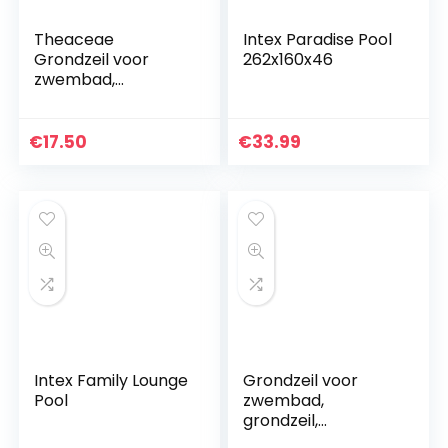
Theaceae
Intex Paradise Pool
Grondzeil voor
262x160x46
zwembad,
zwembadmat,
zwembadonderleg
ger, rechthoekig,
€
17.50
€
33.99
grondzeil,
duurzaam, voor
zwembad…
Intex Family Lounge
Grondzeil voor
Pool
zwembad,
grondzeil,
zwembadmat,