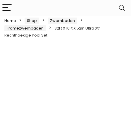
Home
Shop
Zwembaden
Framezwembaden
32Ft X 16Ft X 52In Ultra Xtr
Rechthoekige Pool Set