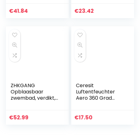
rechthoekig en
opvouwbaar, van
€
41.84
€
23.42
polyester
ZHKGANG
Ceresit
Opblaasbaar
Luftentfeuchter
zwembad, verdikt,
Aero 360 Grad
isolerend
Nachfüller
zwembad, dubbele
badkuip, drielaags
€
52.99
€
17.50
babybad, speciale
druk, Blue-150 x…