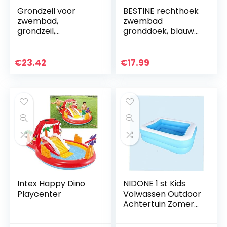
Grondzeil voor
BESTINE rechthoek
zwembad,
zwembad
grondzeil,
gronddoek, blauw
zwembadmat,
zwembad mat
rechthoekig en
opvouwbare
opvouwbaar, van
waterdichte
€
23.42
€
17.99
polyester
gronddoek
zwembad vloer
beschermer…
Intex Happy Dino
NIDONE 1 st Kids
Playcenter
Volwassen Outdoor
Achtertuin Zomer
Ininflatable Pool
Pvc Water Fun