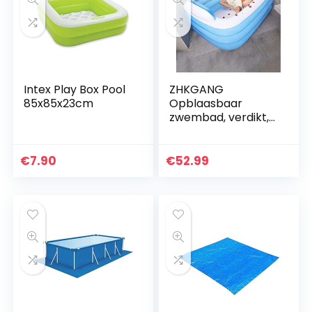
Intex Play Box Pool
ZHKGANG
85x85x23cm
Opblaasbaar
zwembad, verdikt,
isolerend
zwembad, dubbele
badkuip, drielaags
€
7.90
€
52.99
babybad, speciale
druk, Blue-150 x…