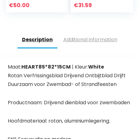
Ininflatable Pool
€
50.00
€
31.59
(blauw en wit)
Description
Additional information
Maat:
HEART85*82*15CM
| Kleur:
White
Rotan Verfrissingsblad Drijvend Ontbijtblad Drijft
Duurzaam voor Zwembad- of Strandfeesten
Productnaam: Drijvend dienblad voor zwembaden
Hoofdmateriaal: rotan, aluminiumlegering;