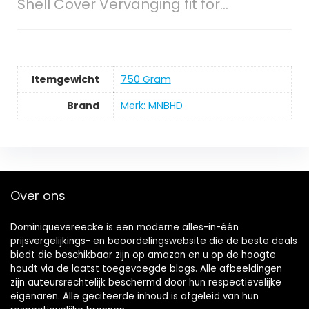
Shell Cover Vervanging fit for…
Itemgewicht
‎750 Gram
Brand
Merk: MNBHD
Over ons
Dominiquevereecke is een moderne alles-in-één
prijsvergelijkings- en beoordelingswebsite die de beste deals
biedt die beschikbaar zijn op amazon en u op de hoogte
houdt via de laatst toegevoegde blogs. Alle afbeeldingen
zijn auteursrechtelijk beschermd door hun respectievelijke
eigenaren. Alle geciteerde inhoud is afgeleid van hun