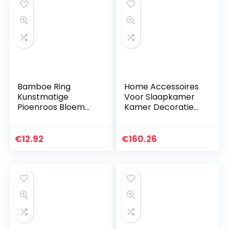
Bamboe Ring
Home Accessoires
Kunstmatige
Voor Slaapkamer
Pioenroos Bloem
Kamer Decoratie
Krans
Tapijt Woonkamer
Handgemaakte
Moderne
Bloemen Kransen
geometrische
€
12.92
€
160.26
Garland voor
tapijt vierkante lijn
Voordeur Muur
ontwerp…
Bruiloft Boerderij…