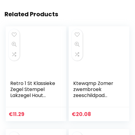
Related Products
Retro 1 St Klassieke
Ktewqmp Zomer
Zegel Stempel
zwembroek
Lakzegel Hout
zeeschildpad
Zegellak Hout voor
mannen
Bruiloft
zwembroek bade
Uitnodigingskaarte
shorts man met
€
11.29
€
20.08
n
zakken modieus
Huishoudelijke(Plan
ts…