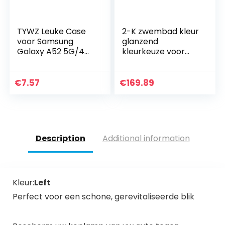
TYWZ Leuke Case
2-K zwembad kleur
voor Samsung
glanzend
Galaxy A52 5G/4G,
kleurkeuze voor
PU Lederen Cover
GFK kunststof
voor Meisjes
polyester set 2k
Vrouwen Kleurrijke
zwembad kleur
€
7.57
€
169.89
Ontwerp
zwembad kleur
Portemonnee…
zwembad coating…
Description
Additional information
Kleur:
Left
Perfect voor een schone, gerevitaliseerde blik